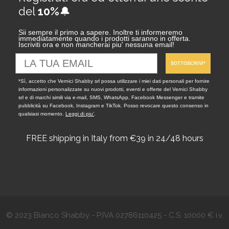
del
10%
🔔
Sii sempre il primo a sapere. Inoltre ti informeremo
immediatamente quando i prodotti saranno in offerta.
Iscriviti ora e non mancherai piu' nessuna email!
SOTTOSCRIVI*
*Sì, accetto che Vernici Shabby srl possa utilizzare i miei dati personali per fornire
informazioni personalizzate su nuovi prodotti, eventi e offerte del Vernici Shabby
srl e di marchi simili via e-mail, SMS, WhatsApp, Facebook Messenger e tramite
pubblicità su Facebook, Instagram e TikTok. Posso revocare questo consenso in
qualsiasi momento.
Leggi di piu’
.
FREE shipping in Italy from €39 in 24/48 hours
© 2023 Bianco Shabby - P.IVA 02786110425 - C.S. 10000 € i.v.