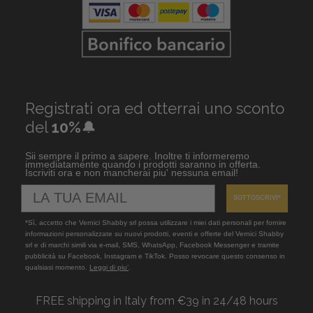
Registrati ora ed otterrai uno sconto
del
10%
🔔
Sii sempre il primo a sapere. Inoltre ti informeremo
immediatamente quando i prodotti saranno in offerta.
Iscriviti ora e non mancherai piu' nessuna email!
SOTTOSCRIVI*
*Sì, accetto che Vernici Shabby srl possa utilizzare i miei dati personali per fornire
informazioni personalizzate su nuovi prodotti, eventi e offerte del Vernici Shabby
srl e di marchi simili via e-mail, SMS, WhatsApp, Facebook Messenger e tramite
pubblicità su Facebook, Instagram e TikTok. Posso revocare questo consenso in
qualsiasi momento.
Leggi di piu’
.
FREE shipping in Italy from €39 in 24/48 hours