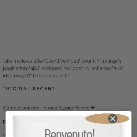
[site_reviews title="Clienti Verificati" count="5" rating="1"
pagination="ajax" assigned_to="post_id" schema="true"
id="jcnknyd7" hide="avatar,title"]
TUTORIAL RECENTI
Cambio look con il nuovo Azzurro Polvere 💙
Da Pallet a Mobile Retrò
Vuoi pitturare un mobile ma temi di sbagliare?