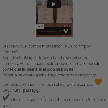
Stanca di quei comodini classiconi e un po’ troppo
comuni?
Segui il relooking di Roberta Passi e scopri come
cambiare volto ai tuoi mobili rendendoli unici e speciali
con le 𝗰𝗵𝗮𝗹𝗸 𝗽𝗮𝗶𝗻𝘁 𝗯𝗶𝗮𝗻𝗰𝗼𝗦𝗵𝗮𝗯𝗯𝘆®!
Roberta ha creato anche il suo colore personalizzato
contestualizzando i comodini al resto della camera
Segui tutti i passaggi:
elimina le cornici dei cassetti per rendere le forme più
lineari