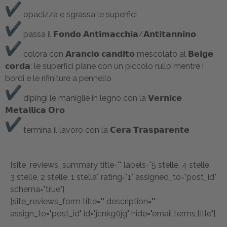
opacizza e sgrassa le superfici
passa il 𝗙𝗼𝗻𝗱𝗼 𝗔𝗻𝘁𝗶𝗺𝗮𝗰𝗰𝗵𝗶𝗮/𝗔𝗻𝘁𝗶𝘁𝗮𝗻𝗻𝗶𝗻𝗼
colora con 𝗔𝗿𝗮𝗻𝗰𝗶𝗼 𝗰𝗮𝗻𝗱𝗶𝘁𝗼 mescolato al 𝗕𝗲𝗶𝗴𝗲
𝗰𝗼𝗿𝗱𝗮: le superfici piane con un piccolo rullo mentre i
bordi e le rifiniture a pennello
dipingi le maniglie in legno con la 𝗩𝗲𝗿𝗻𝗶𝗰𝗲
𝗠𝗲𝘁𝗮𝗹𝗹𝗶𝗰𝗮 𝗢𝗿𝗼
termina il lavoro con la 𝗖𝗲𝗿𝗮 𝗧𝗿𝗮𝘀𝗽𝗮𝗿𝗲𝗻𝘁𝗲
[site_reviews_summary title="" labels="5 stelle, 4 stelle,
3 stelle, 2 stelle, 1 stella" rating="1" assigned_to="post_id"
schema="true"]
[site_reviews_form title="" description=""
assign_to="post_id" id="jcnkg0jg" hide="email,terms,title"]