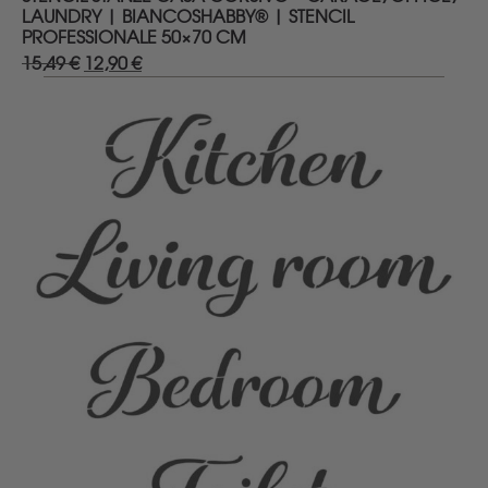
LAUNDRY | BIANCOSHABBY® | STENCIL
PROFESSIONALE 50×70 CM
15,49
€
Il
12,90
€
Il
prezzo
prezzo
originale
attuale
era:
è:
15,49 €.
12,90 €.