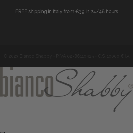
FREE shipping in Italy from €39 in 24/48 hours
© 2023 Bianco Shabby - P.IVA 02786110425 - C.S. 10000 € i.v.