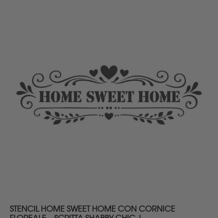
era:
è:
12,90 €.
10,90 €.
DETTAGLI
STENCIL HOME SWEET HOME CON CORNICE
FLOREALE – SCRITTA SHABBY CHIC |