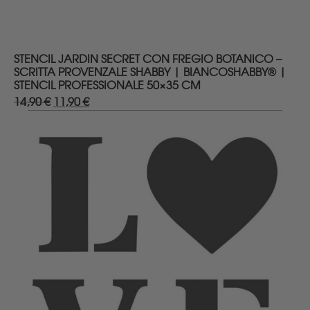
DETTAGLI
STENCIL JARDIN SECRET CON FREGIO BOTANICO –
SCRITTA PROVENZALE SHABBY | BIANCOSHABBY® |
STENCIL PROFESSIONALE 50×35 CM
14,90
€
Il
11,90
€
Il
prezzo
prezzo
originale
attuale
era:
è:
14,90 €.
11,90 €.