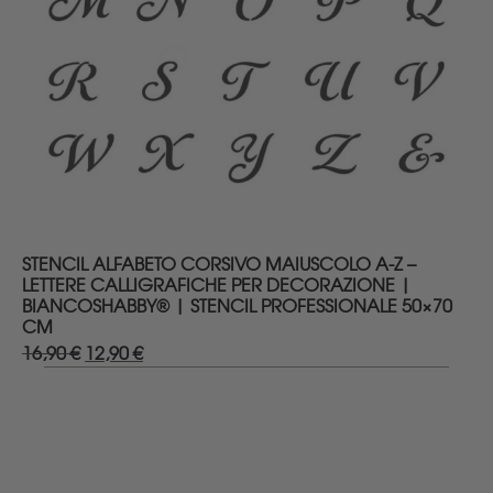
DETTAGLI
STENCIL ALFABETO CORSIVO MAIUSCOLO A-Z –
LETTERE CALLIGRAFICHE PER DECORAZIONE |
BIANCOSHABBY® | STENCIL PROFESSIONALE 50×70
CM
16,90
€
Il
12,90
€
Il
prezzo
prezzo
originale
attuale
era:
è:
16,90 €.
12,90 €.