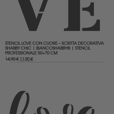
DETTAGLI
STENCIL LOVE CON CUORE – SCRITTA DECORATIVA
SHABBY CHIC | BIANCOSHABBY® | STENCIL
PROFESSIONALE 50×70 CM
14,90
€
Il
11,90
€
Il
prezzo
prezzo
originale
attuale
era:
è:
14,90 €.
11,90 €.