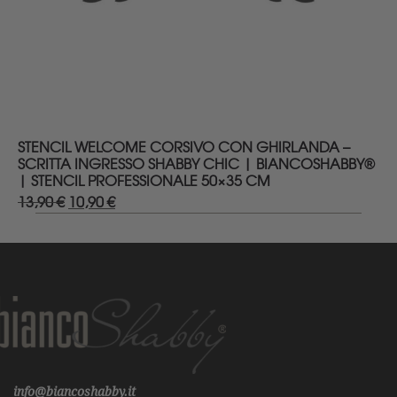
DETTAGLI
STENCIL WELCOME CORSIVO CON GHIRLANDA –
SCRITTA INGRESSO SHABBY CHIC | BIANCOSHABBY®
| STENCIL PROFESSIONALE 50×35 CM
13,90
€
Il
10,90
€
Il
prezzo
prezzo
originale
attuale
era:
è:
13,90 €.
10,90 €.
info@biancoshabby.it