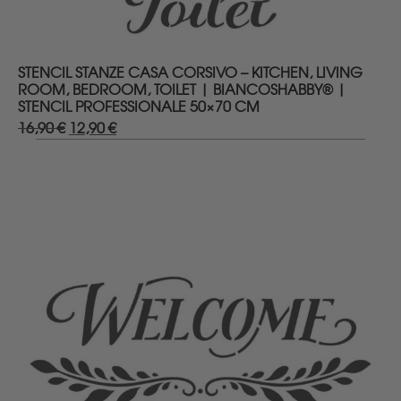
DETTAGLI
STENCIL STANZE CASA CORSIVO – KITCHEN, LIVING
ROOM, BEDROOM, TOILET | BIANCOSHABBY® |
STENCIL PROFESSIONALE 50×70 CM
16,90
€
Il
12,90
€
Il
prezzo
prezzo
originale
attuale
era:
è:
16,90 €.
12,90 €.