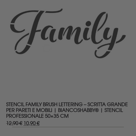
DETTAGLI
STENCIL FAMILY BRUSH LETTERING – SCRITTA GRANDE
PER PARETI E MOBILI | BIANCOSHABBY® | STENCIL
PROFESSIONALE 50×35 CM
12,90
€
Il
10,90
€
Il
prezzo
prezzo
originale
attuale